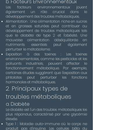
b. Facteurs Environnementaux
Les facteurs environnementaux jouent
également un rôle crucial dans le
développement des troubles métaboliques.
Alimentation : Une alimentation riche en sucres
et en graisses saturées peut contribuer au
développement de troubles métaboliques tels
que le diabète de type 2 et l'obésité. Une
mauvaise alimentation déséquilibrée en
nutriments essentiels peut également
perturber le métabolisme.
Exposition à des toxines : Les toxines
environnementales, comme les pesticides et les
polluants industriels, peuvent affecter le
fonctionnement métabolique. Par exemple,
certaines études suggèrent que l'exposition aux
phtalates peut perturber les fonctions
hormonales et métaboliques.
2. Principaux types de
troubles métaboliques
a. Diabète
Le diabète est l'un des troubles métaboliques les
plus répandus, caractérisé par une glycémie
élevée.
Type 1 : Maladie auto-immune où le corps ne
produit pas d'insuline. Les cellules bêta du