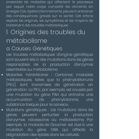
ensemble de maladies qui affectent le processus
par lequel notre corps convertit les aliments en
énergie. Ces dysfonctionnements peuvent entraîner
des conséquences graves sur la santé. Cet article
explore les origines, les symptômes et les moyens de
traitement des troubles métaboliques.
1. Origines des troubles du
métabolisme
a. Causes Génétiques
es troubles métaboliques d'origine génétique
L
sont souvent liés à des mutations dans les gènes
responsables de la production d'enzymes
essentielles au métabolisme.
Maladies héréditaires : Certaines maladies
métaboliques, telles que la phénylcétonurie
(PKU), sont transmises de génération en
génération. La PKU, par exemple, est causée par
une mutation du gène PAH qui entraîne une
accumulation de phénylalanine, une
substance toxique pour le cerveau.
Mutations génétiques : Les mutations dans les
gènes peuvent perturber la production
d'enzymes nécessaires au métabolisme. Par
exemple, la maladie de Gaucher est due à une
mutation du gène GBA qui affecte la
dégradation des lipides dans les cellules.