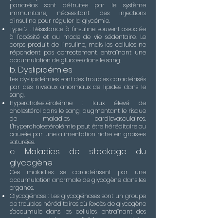
pancréas sont détruites par le système
immunitaire, nécessitant des injections
d'insuline pour réguler la glycémie.
Type 2 : Résistance à l'insuline souvent associée
à l'obésité et au mode de vie sédentaire. Le
corps produit de l'insuline, mais les cellules ne
répondent pas correctement, entraînant une
accumulation de glucose dans le sang.
b. Dyslipidémies
Les dyslipidémies sont des troubles caractérisés
par des niveaux anormaux de lipides dans le
sang.
Hypercholestérolémie : Taux élevé de
cholestérol dans le sang, augmentant le risque
de maladies cardiovasculaires.
L'hypercholestérolémie peut être héréditaire ou
causée par une alimentation riche en graisses
saturées.
c. Maladies de stockage du
glycogène
Ces maladies se caractérisent par une
accumulation anormale de glycogène dans les
organes.
Glycogénose : Les glycogénoses sont un groupe
de troubles héréditaires où l'excès de glycogène
s'accumule dans les cellules, entraînant des