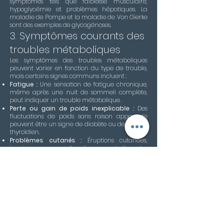
symptômes tels que faiblesse musculaire,
hypoglycémie et problèmes hépatiques. La
maladie de Pompe et la maladie de Von Gierke
sont des exemples de glycogénoses.
3. Symptômes courants des
troubles métaboliques
Les symptômes des troubles métaboliques
peuvent varier en fonction du type de trouble,
mais certains signes communs incluent :
Fatigue :
Une sensation de fatigue chronique,
même après une nuit de sommeil complète,
peut indiquer un trouble métabolique.
Perte ou gain de poids inexplicable :
Des
fluctuations de poids sans raison apparente
peuvent être un signe de diabète ou de trouble
thyroïdien.
Problèmes cutanés :
Éruptions cutanées,
jaunisse, ou peau foncée peuvent être des
symptômes de troubles métaboliques comme
l'hémochromatose.
Problèmes neurologiques :
Troubles de la
mémoire, confusion, ou convulsions peuvent
être associés à des troubles métaboliques
affectant le cerveau.
4. Diagnostic
Le diagnostic des troubles métaboliques