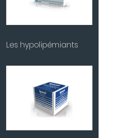
Les hypolipémiants