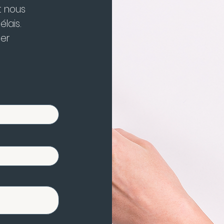
t nous
lais.
ser