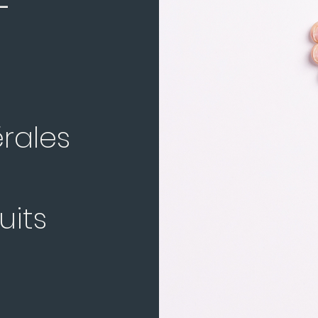
-
rales
uits