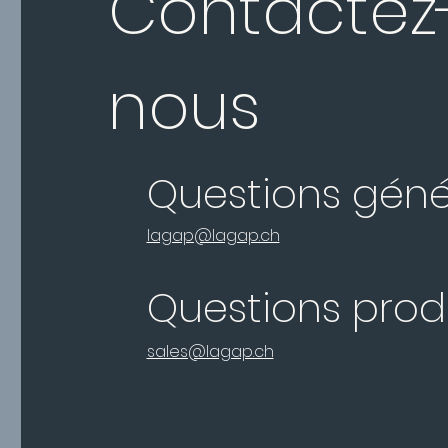
Contactez
nous
Questions géné
lagap@lagap.ch
Questions prod
sales@lagap.ch