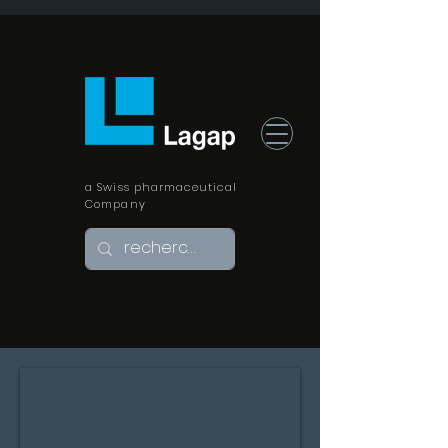
a Swiss pharmaceutical
Company