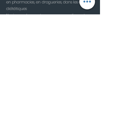
en pharmacies, en drogueries, dans les centres
diététiques
Naviguez dans notre gamme en cliquant sur
le lien ci-dessous