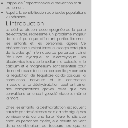
Rappel de l'importance de la prévention et du
traitement.
Appel à la sensibilisation auprès des populations
vulnérables.
1. Introduction
La déshydratation, accompagnée de la perte
d'électrolytes, représente un problème majeur
de santé publique, affectant particulièrement
les enfants et les personnes âgées. Ce
phénomène survient lorsque le corps perd plus
de liquides qu'il n'en absorbe, perturbant ainsi
l'équilibre hydrique et électrolytique. Les
électrolytes, tels que le sodium, le potassium, le
calcium et le magnésium, sont essentiels pour
de nombreuses fonctions corporelles, y compris
la régulation de l'équilibre acido-basique, la
conduction nerveuse et la contraction
musculaire. La déshydratation peut entraîner
des complications graves, telles que des
convulsions, un choc hypovolémique et même
la mort.
Chez les enfants, la déshydratation est souvent
causée par des épisodes de diarrhée aiguë, des
vomissements ou une forte fièvre, tandis que
chez les personnes âgées, elle résulte souvent
d'une combinaison de facteurs tels que la