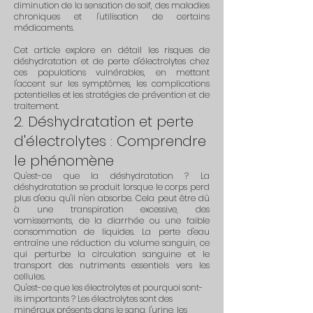
diminution de la sensation de soif, des maladies
chroniques et l'utilisation de certains
médicaments.
Cet article explore en détail les risques de
déshydratation et de perte d'électrolytes chez
ces populations vulnérables, en mettant
l'accent sur les symptômes, les complications
potentielles et les stratégies de prévention et de
traitement.
2. Déshydratation et perte
d'électrolytes : Comprendre
le phénomène
Qu'est-ce que la déshydratation ? La
déshydratation se produit lorsque le corps perd
plus d'eau qu'il n'en absorbe. Cela peut être dû
à une transpiration excessive, des
vomissements, de la diarrhée ou une faible
consommation de liquides. La perte d'eau
entraîne une réduction du volume sanguin, ce
qui perturbe la circulation sanguine et le
transport des nutriments essentiels vers les
cellules.
Qu'est-ce que les électrolytes et pourquoi sont-
ils importants ? Les électrolytes sont des
minéraux présents dans le sang, l'urine, les