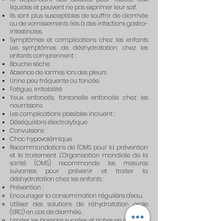
liquides et peuvent ne pas exprimer leur soif.
Ils sont plus susceptibles de souffrir de diarrhée
ou de vomissements liés à des infections gastro-
intestinales.
Symptômes et complications chez les enfants
Les symptômes de déshydratation chez les
enfants comprennent :
Bouche sèche
Absence de larmes lors des pleurs
Urine peu fréquente ou foncée
Fatigue, irritabilité
Yeux enfoncés, fontanelle enfoncée chez les
nourrissons
Les complications possibles incluent :
Déséquilibre électrolytique
Convulsions
Choc hypovolémique
Recommandations de l'OMS pour la prévention
et le traitement L'Organisation mondiale de la
santé (OMS) recommande les mesures
suivantes pour prévenir et traiter la
déshydratation chez les enfants :
Prévention :
Encourager la consommation régulière d'eau.
Utiliser des solutions de réhydratation orale
(SRO) en cas de diarrhée.
Limiter les boissons sucrées et riches en caféine.