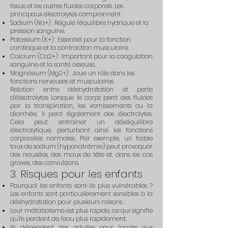
tissus et les autres fluides corporels. Les
principaux électrolytes comprennent :
Sodium (Na+) : Régule l'équilibre hydrique et la
pression sanguine.
Potassium (K+) : Essentiel pour la fonction
cardiaque et la contraction musculaire.
Calcium (Ca2+) : Important pour la coagulation
sanguine et la santé osseuse.
Magnésium (Mg2+) : Joue un rôle dans les
fonctions nerveuses et musculaires.
Relation entre déshydratation et perte
d'électrolytes Lorsque le corps perd des fluides
par la transpiration, les vomissements ou la
diarrhée, il perd également des électrolytes.
Cela peut entraîner un déséquilibre
électrolytique, perturbant ainsi les fonctions
corporelles normales. Par exemple, un faible
taux de sodium (hyponatrémie) peut provoquer
des nausées, des maux de tête et, dans les cas
graves, des convulsions.
3. Risques pour les enfants
Pourquoi les enfants sont-ils plus vulnérables ?
Les enfants sont particulièrement sensibles à la
déshydratation pour plusieurs raisons :
Leur métabolisme est plus rapide, ce qui signifie
qu'ils perdent de l'eau plus rapidement.
Ils dépendent des adultes pour l'accès aux