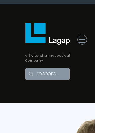
a Swiss pharmaceutical
Company